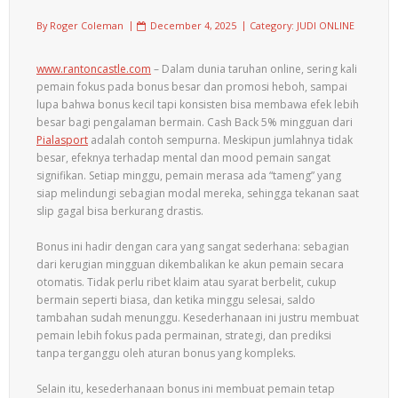
By
Roger Coleman
December 4, 2025
Category:
JUDI ONLINE
www.rantoncastle.com
– Dalam dunia taruhan online, sering kali
pemain fokus pada bonus besar dan promosi heboh, sampai
lupa bahwa bonus kecil tapi konsisten bisa membawa efek lebih
besar bagi pengalaman bermain. Cash Back 5% mingguan dari
Pialasport
adalah contoh sempurna. Meskipun jumlahnya tidak
besar, efeknya terhadap mental dan mood pemain sangat
signifikan. Setiap minggu, pemain merasa ada “tameng” yang
siap melindungi sebagian modal mereka, sehingga tekanan saat
slip gagal bisa berkurang drastis.
Bonus ini hadir dengan cara yang sangat sederhana: sebagian
dari kerugian mingguan dikembalikan ke akun pemain secara
otomatis. Tidak perlu ribet klaim atau syarat berbelit, cukup
bermain seperti biasa, dan ketika minggu selesai, saldo
tambahan sudah menunggu. Kesederhanaan ini justru membuat
pemain lebih fokus pada permainan, strategi, dan prediksi
tanpa terganggu oleh aturan bonus yang kompleks.
Selain itu, kesederhanaan bonus ini membuat pemain tetap