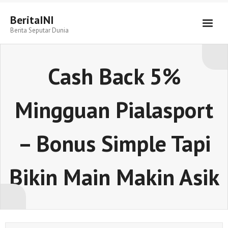
BeritaINI
Berita Seputar Dunia
Cash Back 5%
Mingguan Pialasport
– Bonus Simple Tapi
Bikin Main Makin Asik