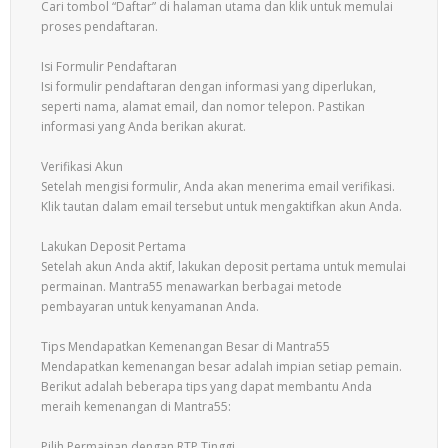
Cari tombol “Daftar” di halaman utama dan klik untuk memulai
proses pendaftaran.
Isi Formulir Pendaftaran
Isi formulir pendaftaran dengan informasi yang diperlukan,
seperti nama, alamat email, dan nomor telepon. Pastikan
informasi yang Anda berikan akurat.
Verifikasi Akun
Setelah mengisi formulir, Anda akan menerima email verifikasi.
Klik tautan dalam email tersebut untuk mengaktifkan akun Anda.
Lakukan Deposit Pertama
Setelah akun Anda aktif, lakukan deposit pertama untuk memulai
permainan. Mantra55 menawarkan berbagai metode
pembayaran untuk kenyamanan Anda.
Tips Mendapatkan Kemenangan Besar di Mantra55
Mendapatkan kemenangan besar adalah impian setiap pemain.
Berikut adalah beberapa tips yang dapat membantu Anda
meraih kemenangan di Mantra55:
Pilih Permainan dengan RTP Tinggi