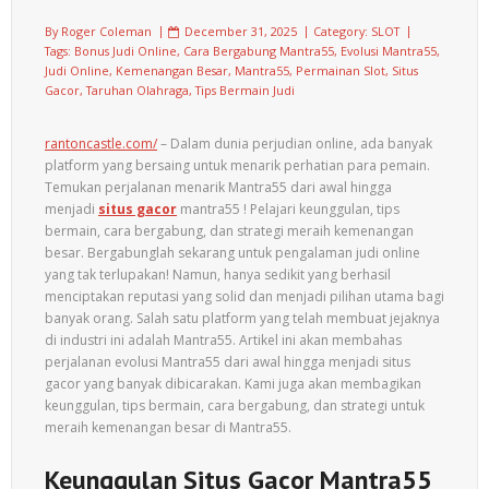
By
Roger Coleman
December 31, 2025
Category:
SLOT
Tags:
Bonus Judi Online
,
Cara Bergabung Mantra55
,
Evolusi Mantra55
,
Judi Online
,
Kemenangan Besar
,
Mantra55
,
Permainan Slot
,
Situs
Gacor
,
Taruhan Olahraga
,
Tips Bermain Judi
rantoncastle.com/
– Dalam dunia perjudian online, ada banyak
platform yang bersaing untuk menarik perhatian para pemain.
Temukan perjalanan menarik Mantra55 dari awal hingga
menjadi
situs gacor
mantra55 ! Pelajari keunggulan, tips
bermain, cara bergabung, dan strategi meraih kemenangan
besar. Bergabunglah sekarang untuk pengalaman judi online
yang tak terlupakan! Namun, hanya sedikit yang berhasil
menciptakan reputasi yang solid dan menjadi pilihan utama bagi
banyak orang. Salah satu platform yang telah membuat jejaknya
di industri ini adalah Mantra55. Artikel ini akan membahas
perjalanan evolusi Mantra55 dari awal hingga menjadi situs
gacor yang banyak dibicarakan. Kami juga akan membagikan
keunggulan, tips bermain, cara bergabung, dan strategi untuk
meraih kemenangan besar di Mantra55.
Keunggulan Situs Gacor Mantra55