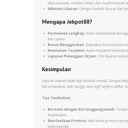
tiket pesawat, voucher hotel, dan masih banyak la
Nikmati Liburan:
Dengan hadiah liburan dari Je
Mengapa Jekpot88?
Permainan Lengkap:
Kami menawarkan beragam 
live casino.
Bonus Menggiurkan:
Dapatkan bonus-bonus men
Keamanan Terjamin:
Kami menjamin keamanan 
Layanan Pelanggan 24 Jam:
Tim layanan pelan
Kesimpulan
Liburan impian tidak lagi sekadar mimpi. Dengan Je
tak terlupakan. Jadi, tunggu apa lagi? Segera daftar 
Tips Tambahan:
Bermain dengan Bertanggung Jawab:
Tetapka
finansialmu.
Manfaatkan Promosi:
Ikuti terus promosi-pro
lebih banyak.