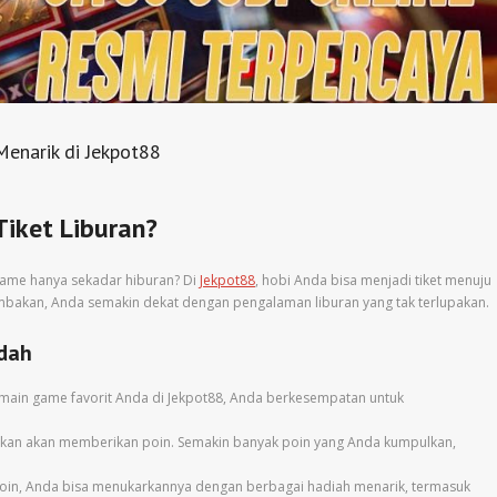
Menarik di Jekpot88
Tiket Liburan?
game hanya sekadar hiburan? Di
Jekpot88
, hobi Anda bisa menjadi tiket menuju
embakan, Anda semakin dekat dengan pengalaman liburan yang tak terlupakan.
udah
rmain game favorit Anda di Jekpot88, Anda berkesempatan untuk
ukan akan memberikan poin. Semakin banyak poin yang Anda kumpulkan,
in, Anda bisa menukarkannya dengan berbagai hadiah menarik, termasuk