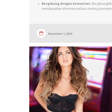
Bergabung dengan Komunitas:
Bergabunglah d
mendapatkan informasi terbaru tentang permain
November 5, 2024