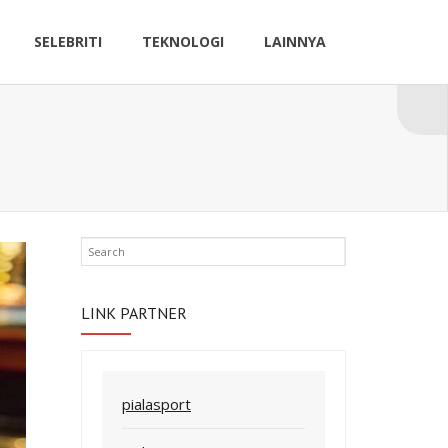
SELEBRITI
TEKNOLOGI
LAINNYA
LINK PARTNER
pialasport