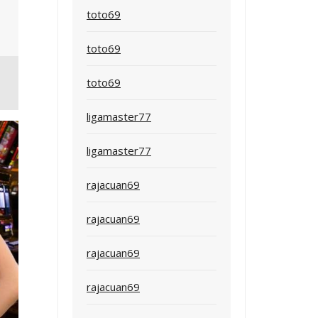
toto69
toto69
toto69
ligamaster77
ligamaster77
rajacuan69
rajacuan69
rajacuan69
rajacuan69