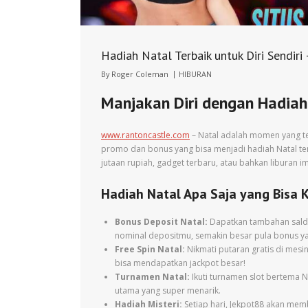
Hadiah Natal Terbaik untuk Diri Sendiri
By
Roger Coleman
HIBURAN
Manjakan Diri dengan Hadiah 
www.rantoncastle.com
– Natal adalah momen yang tep
promo dan bonus yang bisa menjadi hadiah Natal ter
jutaan rupiah, gadget terbaru, atau bahkan liburan i
Hadiah Natal Apa Saja yang Bisa
Bonus Deposit Natal:
Dapatkan tambahan saldo
nominal depositmu, semakin besar pula bonus y
Free Spin Natal:
Nikmati putaran gratis di mesi
bisa mendapatkan jackpot besar!
Turnamen Natal:
Ikuti turnamen slot bertema 
utama yang super menarik.
Hadiah Misteri:
Setiap hari, Jekpot88 akan mem