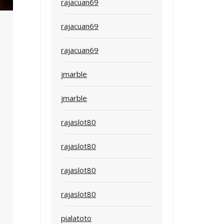
rajacuan69
rajacuan69
rajacuan69
jmarble
jmarble
rajaslot80
rajaslot80
rajaslot80
rajaslot80
pialatoto