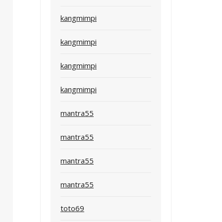
kangmimpi
kangmimpi
kangmimpi
kangmimpi
mantra55
mantra55
mantra55
mantra55
toto69