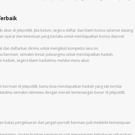
erbaik
i akun di Jekpot88. Jika belum, segera daftar dan klaim bonus selamat datang.
an syarat dan ketentuan yang berlaku untuk mendapatkan bonus deposit
l dan daftarkan dirimu untuk mengikuti kompetisi seru ini.
mu bermain, semakin besar peluangmu untuk mendapatkan hadiah.
 hadiah, segera klaim hadiahmu melalui menu akun.
an bermain di Jekpot88, kamu bisa mendapatkan hadiah yang tak ternilai
 Natalmu semakin istimewa dengan meraih kemenangan besar di Jekpot88.
n batas pengeluaran dan jangan pernah bermain judi melebihi kemampuan
entalmu. Jangan biarkan permainan judi mengganggu kehidupan sehari-hari.