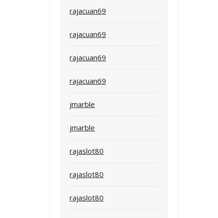
rajacuan69
rajacuan69
rajacuan69
rajacuan69
jmarble
jmarble
rajaslot80
rajaslot80
rajaslot80