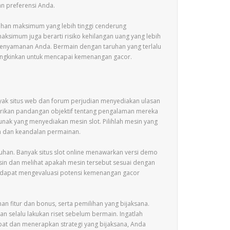
n preferensi Anda.
ruhan maksimum yang lebih tinggi cenderung
simum juga berarti risiko kehilangan uang yang lebih
 kenyamanan Anda. Bermain dengan taruhan yang terlalu
ngkinkan untuk mencapai kemenangan gacor.
anyak situs web dan forum perjudian menyediakan ulasan
berikan pandangan objektif tentang pengalaman mereka
unak yang menyediakan mesin slot. Pilihlah mesin yang
n dan keandalan permainan.
guhan. Banyak situs slot online menawarkan versi demo
in dan melihat apakah mesin tersebut sesuai dengan
 dapat mengevaluasi potensi kemenangan gacor
 fitur dan bonus, serta pemilihan yang bijaksana.
an selalu lakukan riset sebelum bermain. Ingatlah
pat dan menerapkan strategi yang bijaksana, Anda