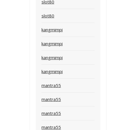
slot80
slot80
kangmimpi
kangmimpi
kangmimpi
kangmimpi
mantra55
mantra55
mantra55
mantra55