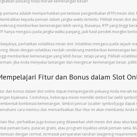
ingkatkan peluang Anda meraih kemenangan besar!
ip pertama adalah memperhatikan persentase pengembalian (RTP) mesin slot. 
ikembalikan kepada pemain dalam jangka waktu tertentu. Pilihlah mesin slot de
enderung memberikan kemenangan lebih sering. Biasanya, RTP yang tinggi berad
TP hanya mengacu pada jangka waktu panjang, jadi hasil pendek mungkin berb
elanjutnya, perhatikan volatilitas mesin slot. Volatilitas mengacu pada seja
ering. Mesin dengan volatilitas rendah cenderung memberikan kemenangan kecil
inggi memberikan kemenangan yang lebih besar, tetapi jarang. Pilihlah volatili
ermain. Jika Anda menyukai tantangan dan mengincar kemenangan besar, pilihlah
Mempelajari Fitur dan Bonus dalam Slot On
itur dan bonus dalam slot online dapat mempengaruhi peluang Anda meraih kem
engan bijaksana. Contohnya, beberapa mesin memiliki simbol liar (wild symbol
embentuk kombinasi kemenangan. Simbol pencar (scatter symbol) juga dapat m
emahami cara memicu dan memanfaatkan fitur-fitur ini akan membantu Anda m
elain fitur, perhatikan juga bonus yang ditawarkan oleh mesin slot atau situs k
ntuk pemain baru, putaran gratis, atau program loyalitas untuk pemain setia. M
etentuan dengan cermat, termasuk persyaratan taruhan (wagering requiremen