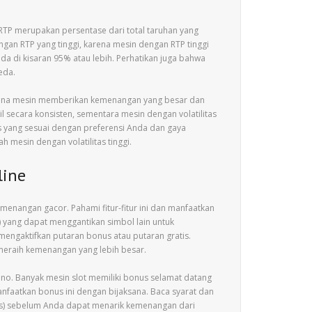
RTP merupakan persentase dari total taruhan yang
ngan RTP yang tinggi, karena mesin dengan RTP tinggi
a di kisaran 95% atau lebih. Perhatikan juga bahwa
eda.
uh mana mesin memberikan kemenangan yang besar dan
 secara konsisten, sementara mesin dengan volatilitas
tas yang sesuai dengan preferensi Anda dan gaya
 mesin dengan volatilitas tinggi.
line
enangan gacor. Pahami fitur-fitur ini dan manfaatkan
) yang dapat menggantikan simbol lain untuk
engaktifkan putaran bonus atau putaran gratis.
eraih kemenangan yang lebih besar.
asino. Banyak mesin slot memiliki bonus selamat datang
anfaatkan bonus ini dengan bijaksana. Baca syarat dan
ts) sebelum Anda dapat menarik kemenangan dari