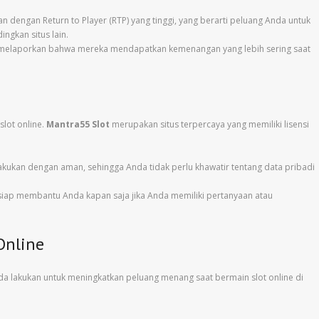
 dengan Return to Player (RTP) yang tinggi, yang berarti peluang Anda untuk
ngkan situs lain.
 melaporkan bahwa mereka mendapatkan kemenangan yang lebih sering saat
slot online.
Mantra55 Slot
merupakan situs terpercaya yang memiliki lisensi
dilakukan dengan aman, sehingga Anda tidak perlu khawatir tentang data pribadi
siap membantu Anda kapan saja jika Anda memiliki pertanyaan atau
Online
a lakukan untuk meningkatkan peluang menang saat bermain slot online di