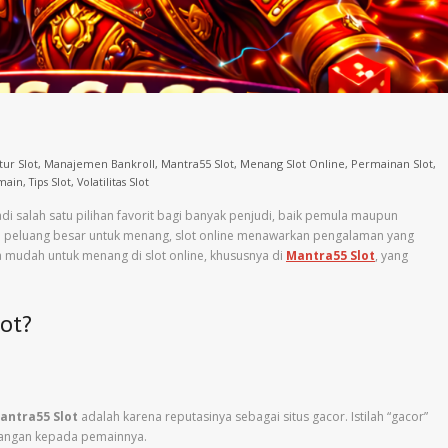
tur Slot
,
Manajemen Bankroll
,
Mantra55 Slot
,
Menang Slot Online
,
Permainan Slot
,
rmain
,
Tips Slot
,
Volatilitas Slot
adi salah satu pilihan favorit bagi banyak penjudi, baik pemula maupun
n peluang besar untuk menang, slot online menawarkan pengalaman yang
ra mudah untuk menang di slot online, khususnya di
Mantra55 Slot
, yang
ot?
antra55 Slot
adalah karena reputasinya sebagai situs gacor. Istilah “gacor”
angan kepada pemainnya.