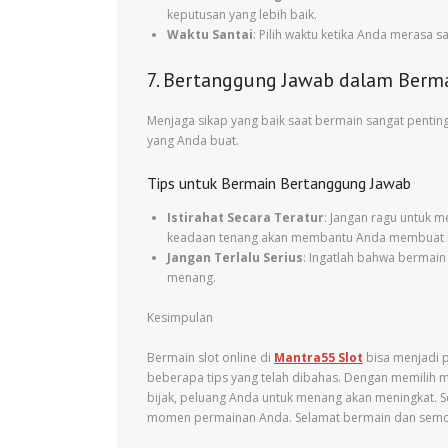
keputusan yang lebih baik.
Waktu Santai
: Pilih waktu ketika Anda merasa s
7. Bertanggung Jawab dalam Berm
Menjaga sikap yang baik saat bermain sangat pentin
yang Anda buat.
Tips untuk Bermain Bertanggung Jawab
Istirahat Secara Teratur
: Jangan ragu untuk m
keadaan tenang akan membantu Anda membuat ke
Jangan Terlalu Serius
: Ingatlah bahwa bermain
menang.
Kesimpulan
Bermain slot online di
Mantra55 Slot
bisa menjadi 
beberapa tips yang telah dibahas. Dengan memilih 
bijak, peluang Anda untuk menang akan meningkat. Se
momen permainan Anda. Selamat bermain dan sem