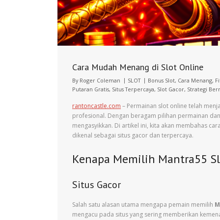
Cara Mudah Menang di Slot Online
By
Roger Coleman
SLOT
Bonus Slot
,
Cara Menang
,
Fi
Putaran Gratis
,
Situs Terpercaya
,
Slot Gacor
,
Strategi Be
rantoncastle.com
–
Permainan slot online telah menj
profesional. Dengan beragam pilihan permainan da
mengasyikkan. Di artikel ini, kita akan membahas ca
dikenal sebagai situs gacor dan terpercaya.
Kenapa Memilih Mantra55 Sl
Situs Gacor
Salah satu alasan utama mengapa pemain memilih
M
mengacu pada situs yang sering memberikan kemen