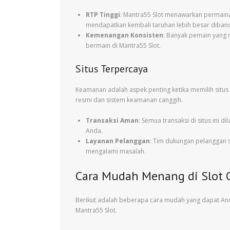
RTP Tinggi
: Mantra55 Slot menawarkan permainan
mendapatkan kembali taruhan lebih besar dibandi
Kemenangan Konsisten
: Banyak pemain yang
bermain di Mantra55 Slot.
Situs Terpercaya
Keamanan adalah aspek penting ketika memilih situs 
resmi dan sistem keamanan canggih.
Transaksi Aman
: Semua transaksi di situs ini 
Anda.
Layanan Pelanggan
: Tim dukungan pelanggan 
mengalami masalah.
Cara Mudah Menang di Slot 
Berikut adalah beberapa cara mudah yang dapat And
Mantra55 Slot.