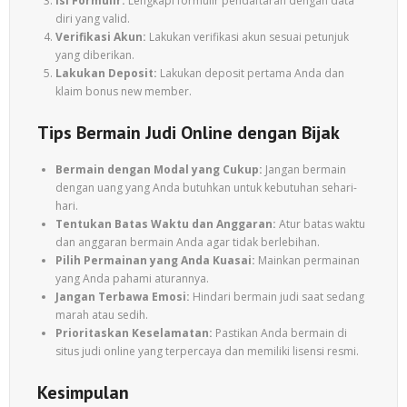
Isi Formulir:
Lengkapi formulir pendaftaran dengan data
diri yang valid.
Verifikasi Akun:
Lakukan verifikasi akun sesuai petunjuk
yang diberikan.
Lakukan Deposit:
Lakukan deposit pertama Anda dan
klaim bonus new member.
Tips Bermain Judi Online dengan Bijak
Bermain dengan Modal yang Cukup:
Jangan bermain
dengan uang yang Anda butuhkan untuk kebutuhan sehari-
hari.
Tentukan Batas Waktu dan Anggaran:
Atur batas waktu
dan anggaran bermain Anda agar tidak berlebihan.
Pilih Permainan yang Anda Kuasai:
Mainkan permainan
yang Anda pahami aturannya.
Jangan Terbawa Emosi:
Hindari bermain judi saat sedang
marah atau sedih.
Prioritaskan Keselamatan:
Pastikan Anda bermain di
situs judi online yang terpercaya dan memiliki lisensi resmi.
Kesimpulan