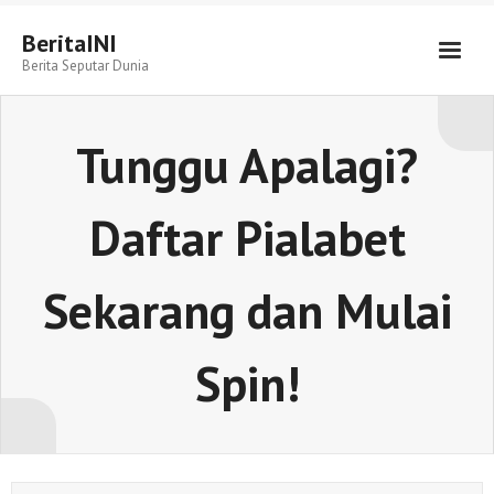
BeritaINI
Berita Seputar Dunia
Tunggu Apalagi?
Daftar Pialabet
Sekarang dan Mulai
Spin!