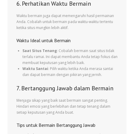
6. Perhatikan Waktu Bermain
Waktu bermain juga dapat memengaruhi hasil permainan
Anda. Cobalah untuk bermain pada waktu-waktu tertentu
ketika situs mungkin lebih aktif.
Waktu Ideal untuk Bermain
Saat Situs Tenang
: Cobalah bermain saat situs tidak
terlalu ramai. Ini dapat membantu Anda tetap fokus dan
membuat keputusan yang lebih baik.
Waktu Santai
: Pilih waktu ketika Anda merasa santai
dan dapat bermain dengan pikiran yang jernih.
7. Bertanggung Jawab dalam Bermain
Menjaga sikap yang baik saat bermain sangat penting.
Hindari emosi yang berlebihan dan tetap tenang dalam
setiap keputusan yang Anda buat.
Tips untuk Bermain Bertanggung Jawab