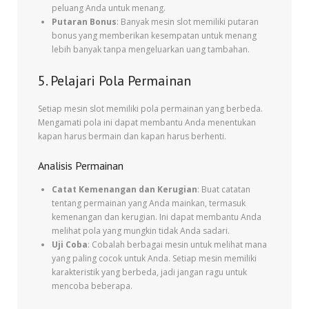
peluang Anda untuk menang.
Putaran Bonus
: Banyak mesin slot memiliki putaran
bonus yang memberikan kesempatan untuk menang
lebih banyak tanpa mengeluarkan uang tambahan.
5. Pelajari Pola Permainan
Setiap mesin slot memiliki pola permainan yang berbeda.
Mengamati pola ini dapat membantu Anda menentukan
kapan harus bermain dan kapan harus berhenti.
Analisis Permainan
Catat Kemenangan dan Kerugian
: Buat catatan
tentang permainan yang Anda mainkan, termasuk
kemenangan dan kerugian. Ini dapat membantu Anda
melihat pola yang mungkin tidak Anda sadari.
Uji Coba
: Cobalah berbagai mesin untuk melihat mana
yang paling cocok untuk Anda. Setiap mesin memiliki
karakteristik yang berbeda, jadi jangan ragu untuk
mencoba beberapa.