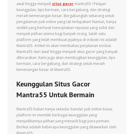
awal hingga menjadi
situs gacor
mantra55 ! Pelajari
keunggulan, tips bermain, cara bergabung, dan strategi
meraih kemenangan besar. Bergabunglah sekarang untuk
pengalaman judi online yang tak terlupakan! Namun, hanya
sedikit yang berhasil menciptakan reputasi yang solid dan
menjadi pilihan utama bagi banyak orang. Salah satu
platform yang telah membuat jejaknya di industri ini adalah
Mantra55. Artikel ini akan membahas perjalanan evolusi
Mantra55 dari awal hingga menjadi situs gacor yang banyak
dibicarakan. Kami juga akan membagikan keunggulan, tips
bermain, cara bergabung, dan strategi untuk meraih
kemenangan besar di Mantra55.
Keunggulan Situs Gacor
Mantra55 Untuk Bermain
Mantra55 bukan hanya sekadar bandar judi online biasa;
platform ini memiliki berbagai keunggulan yang
menjadikannya pilihan yang menarik bagi para pemain.
Berikut adalah beberapa keunggulan yang ditawarkan oleh
Mantra55: