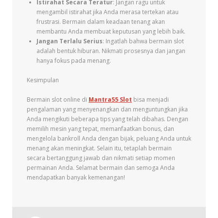
Istirahat Secara Teratur
: Jangan ragu untuk
mengambil istirahat jika Anda merasa tertekan atau
frustrasi. Bermain dalam keadaan tenang akan
membantu Anda membuat keputusan yang lebih baik.
Jangan Terlalu Serius
: Ingatlah bahwa bermain slot
adalah bentuk hiburan. Nikmati prosesnya dan jangan
hanya fokus pada menang.
Kesimpulan
Bermain slot online di
Mantra55 Slot
bisa menjadi
pengalaman yang menyenangkan dan menguntungkan jika
Anda mengikuti beberapa tips yang telah dibahas. Dengan
memilih mesin yang tepat, memanfaatkan bonus, dan
mengelola bankroll Anda dengan bijak, peluang Anda untuk
menang akan meningkat. Selain itu, tetaplah bermain
secara bertanggung jawab dan nikmati setiap momen
permainan Anda. Selamat bermain dan semoga Anda
mendapatkan banyak kemenangan!