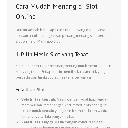
Cara Mudah Menang di Slot
Online
Berikut adalah beberapa cara mudah yang dapat Anda
lakukan untuk meningkatkan peluang menang saat bermain
slot online di Mantra55 Slot.
1. Pilih Mesin Slot yang Tepat
Sebelum memulai permainan, penting untuk memilih mesin
slot yang tepat. Setiap mesin memiliki karakteristik yang
berbeda dan tingkat volatilitas yang bervariasi.
Volatilitas Slot
Volatilitas Rendah
: Mesin dengan volatilitas rendah
memberikan kemenangan kecil tetapi lebih sering. Ini
cocok untuk pemain yang ingin bermain dalam waktu
lama tanpa terlalu banyak risiko.
Volatilitas Tinggi
: Mesin dengan volatilitas tinggi
menawarkan kemenangan besar tetapi lebih jarang. Ini