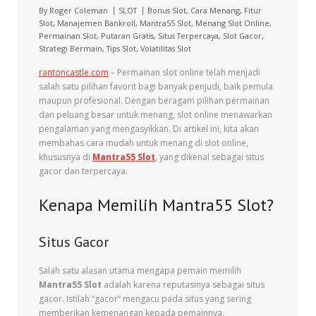
By
Roger Coleman
SLOT
Bonus Slot
,
Cara Menang
,
Fitur
Slot
,
Manajemen Bankroll
,
Mantra55 Slot
,
Menang Slot Online
,
Permainan Slot
,
Putaran Gratis
,
Situs Terpercaya
,
Slot Gacor
,
Strategi Bermain
,
Tips Slot
,
Volatilitas Slot
rantoncastle.com
–
Permainan slot online telah menjadi
salah satu pilihan favorit bagi banyak penjudi, baik pemula
maupun profesional. Dengan beragam pilihan permainan
dan peluang besar untuk menang, slot online menawarkan
pengalaman yang mengasyikkan. Di artikel ini, kita akan
membahas cara mudah untuk menang di slot online,
khususnya di
Mantra55 Slot
, yang dikenal sebagai situs
gacor dan terpercaya.
Kenapa Memilih Mantra55 Slot?
Situs Gacor
Salah satu alasan utama mengapa pemain memilih
Mantra55 Slot
adalah karena reputasinya sebagai situs
gacor. Istilah “gacor” mengacu pada situs yang sering
memberikan kemenangan kepada pemainnya.