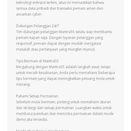
teknologi enkripsi terkini, situs ini memastikan bahwa
semua data pribadi dan transaksi pemain aman dari
ancaman cyber.
Dukungan Pelanggan 24/7
Tim dukungan pelanggan Mantra55 selalu siap membantu
pemain kapan saja. Dengan layanan pelanggan yang
responsif, pemain dapat dengan mudah mengatasi
masalah atau pertanyaan yang mungkin muncul.
Tips Bermain di Mantra55
Bergabung dengan Mantra55 adalah langkah awal, tetapi
untuk meraih kesuksesan, Anda perlu memahami beberapa
tips bermain yang dapat meningkatkan peluang Anda untuk
menang:
Pahami Setiap Permainan
Sebelum mulai bermain, penting untuk memahami aturan
dan strategi dari setiap permainan. Luangkan waktu untuk
membaca panduan dan mencoba permainan dalam mode
demo jika tersedia.