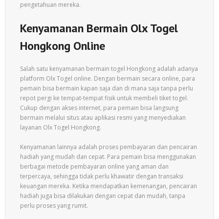
pengetahuan mereka.
Kenyamanan Bermain Olx Togel
Hongkong Online
Salah satu kenyamanan bermain togel Hongkong adalah adanya
platform Olx Togel online. Dengan bermain secara online, para
pemain bisa bermain kapan saja dan di mana saja tanpa perlu
repot pergi ke tempat-tempat fisik untuk membeli tiket togel.
Cukup dengan akses internet, para pemain bisa langsung
bermain melalui situs atau aplikasi resmi yang menyediakan
layanan Olx Togel Hongkong.
Kenyamanan lainnya adalah proses pembayaran dan pencairan
hadiah yang mudah dan cepat. Para pemain bisa menggunakan
berbagai metode pembayaran online yang aman dan
terpercaya, sehingga tidak perlu khawatir dengan transaksi
keuangan mereka. Ketika mendapatkan kemenangan, pencairan
hadiah juga bisa dilakukan dengan cepat dan mudah, tanpa
perlu proses yang rumit.