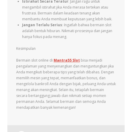
Istirahat Secara Teratur
: Jangan ragu untuk
mengambil istirahat jika Anda merasa tertekan atau
frustrasi. Bermain dalam keadaan tenang akan
membantu Anda membuat keputusan yang lebih baik.
Jangan Terlalu Serius
: Ingatlah bahwa bermain slot
adalah bentuk hiburan. Nikmati prosesnya dan jangan
hanya fokus pada menang.
Kesimpulan
Bermain slot online di
Mantra55 Slot
bisa menjadi
pengalaman yang menyenangkan dan menguntungkan jika
Anda mengikuti beberapa tips yang telah dibahas. Dengan
memilih mesin yang tepat, memanfaatkan bonus, dan
mengelola bankroll Anda dengan bijak, peluang Anda untuk
menang akan meningkat. Selain itu, tetaplah bermain
secara bertanggung jawab dan nikmati setiap momen
permainan Anda. Selamat bermain dan semoga Anda
mendapatkan banyak kemenangan!