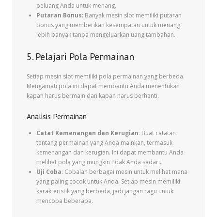
peluang Anda untuk menang.
Putaran Bonus
: Banyak mesin slot memiliki putaran
bonus yang memberikan kesempatan untuk menang
lebih banyak tanpa mengeluarkan uang tambahan.
5. Pelajari Pola Permainan
Setiap mesin slot memiliki pola permainan yang berbeda.
Mengamati pola ini dapat membantu Anda menentukan
kapan harus bermain dan kapan harus berhenti.
Analisis Permainan
Catat Kemenangan dan Kerugian
: Buat catatan
tentang permainan yang Anda mainkan, termasuk
kemenangan dan kerugian. Ini dapat membantu Anda
melihat pola yang mungkin tidak Anda sadari.
Uji Coba
: Cobalah berbagai mesin untuk melihat mana
yang paling cocok untuk Anda. Setiap mesin memiliki
karakteristik yang berbeda, jadi jangan ragu untuk
mencoba beberapa.