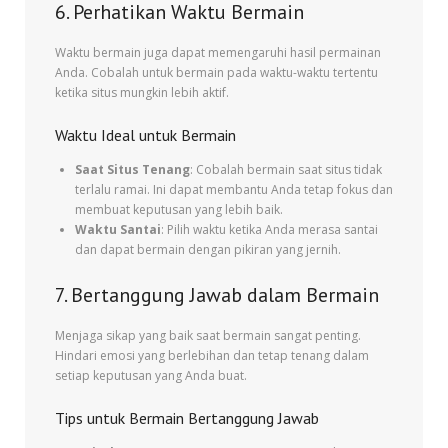
6. Perhatikan Waktu Bermain
Waktu bermain juga dapat memengaruhi hasil permainan
Anda. Cobalah untuk bermain pada waktu-waktu tertentu
ketika situs mungkin lebih aktif.
Waktu Ideal untuk Bermain
Saat Situs Tenang
: Cobalah bermain saat situs tidak
terlalu ramai. Ini dapat membantu Anda tetap fokus dan
membuat keputusan yang lebih baik.
Waktu Santai
: Pilih waktu ketika Anda merasa santai
dan dapat bermain dengan pikiran yang jernih.
7. Bertanggung Jawab dalam Bermain
Menjaga sikap yang baik saat bermain sangat penting.
Hindari emosi yang berlebihan dan tetap tenang dalam
setiap keputusan yang Anda buat.
Tips untuk Bermain Bertanggung Jawab