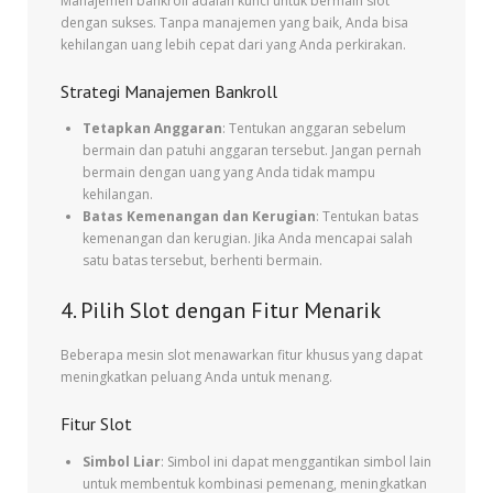
Manajemen bankroll adalah kunci untuk bermain slot
dengan sukses. Tanpa manajemen yang baik, Anda bisa
kehilangan uang lebih cepat dari yang Anda perkirakan.
Strategi Manajemen Bankroll
Tetapkan Anggaran
: Tentukan anggaran sebelum
bermain dan patuhi anggaran tersebut. Jangan pernah
bermain dengan uang yang Anda tidak mampu
kehilangan.
Batas Kemenangan dan Kerugian
: Tentukan batas
kemenangan dan kerugian. Jika Anda mencapai salah
satu batas tersebut, berhenti bermain.
4. Pilih Slot dengan Fitur Menarik
Beberapa mesin slot menawarkan fitur khusus yang dapat
meningkatkan peluang Anda untuk menang.
Fitur Slot
Simbol Liar
: Simbol ini dapat menggantikan simbol lain
untuk membentuk kombinasi pemenang, meningkatkan