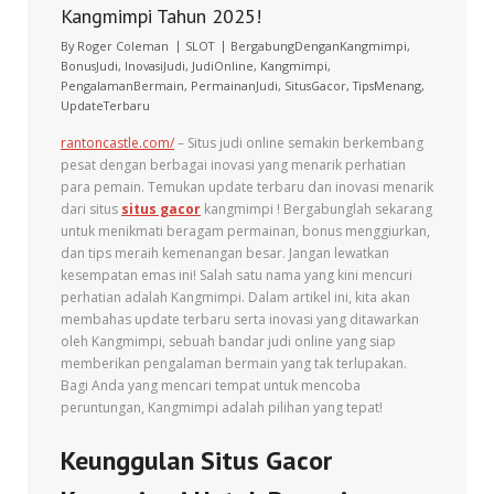
Kangmimpi Tahun 2025!
By
Roger Coleman
SLOT
BergabungDenganKangmimpi
,
BonusJudi
,
InovasiJudi
,
JudiOnline
,
Kangmimpi
,
PengalamanBermain
,
PermainanJudi
,
SitusGacor
,
TipsMenang
,
UpdateTerbaru
rantoncastle.com/
– Situs judi online semakin berkembang
pesat dengan berbagai inovasi yang menarik perhatian
para pemain. Temukan update terbaru dan inovasi menarik
dari situs
situs gacor
kangmimpi ! Bergabunglah sekarang
untuk menikmati beragam permainan, bonus menggiurkan,
dan tips meraih kemenangan besar. Jangan lewatkan
kesempatan emas ini! Salah satu nama yang kini mencuri
perhatian adalah Kangmimpi. Dalam artikel ini, kita akan
membahas update terbaru serta inovasi yang ditawarkan
oleh Kangmimpi, sebuah bandar judi online yang siap
memberikan pengalaman bermain yang tak terlupakan.
Bagi Anda yang mencari tempat untuk mencoba
peruntungan, Kangmimpi adalah pilihan yang tepat!
Keunggulan Situs Gacor