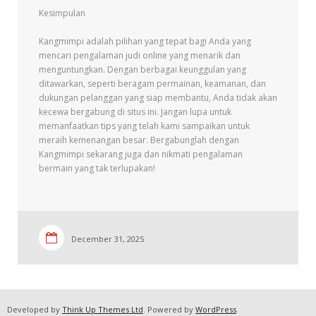
Kesimpulan
Kangmimpi adalah pilihan yang tepat bagi Anda yang
mencari pengalaman judi online yang menarik dan
menguntungkan. Dengan berbagai keunggulan yang
ditawarkan, seperti beragam permainan, keamanan, dan
dukungan pelanggan yang siap membantu, Anda tidak akan
kecewa bergabung di situs ini. Jangan lupa untuk
memanfaatkan tips yang telah kami sampaikan untuk
meraih kemenangan besar. Bergabunglah dengan
Kangmimpi sekarang juga dan nikmati pengalaman
bermain yang tak terlupakan!
December 31, 2025
Developed by
Think Up Themes Ltd
. Powered by
WordPress
.