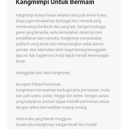
Kangmimpi Untuk Bermain
Kangmimpi bukan hanya sekadar situs judi online biasa,
tetapi juga menawarkan berbagai fitur menarik yang
membuatnya berbeda dari yang lain. Dengan berbagai
game yang tersedia, serta kemudahan dalam proses
pendaftaran dan transaksi, Kangmimpi menyediakan
platform yang aman dan menyenangkan untuk semua
pemain. Mari kita bahas lebih lanjut tentang keunggulan
situs ini dan bagaimana Anda dapat meraih kemenangan
besar.
Keunggulan dari Situs Kangmimpi
Beragam Pilihan Permainan
Kangmimpi menawarkan berbagai jenis permainan, mulai
dari judi casino, poker, hingga slot online. Dengan variasi
yang banyak ini, pemain dapat memilih permainan sesuai
dengan selera dan keahlian masing-masing.
Antarmuka yang Ramah Pengguna
Desain situs Kangmimpi sangat intuitif dan mudah