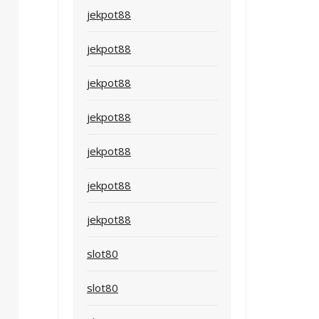
jekpot88
jekpot88
jekpot88
jekpot88
jekpot88
jekpot88
jekpot88
slot80
slot80