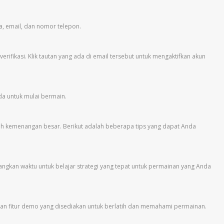
a, email, dan nomor telepon.
erifikasi. Klik tautan yang ada di email tersebut untuk mengaktifkan akun
da untuk mulai bermain.
aih kemenangan besar. Berikut adalah beberapa tips yang dapat Anda
angkan waktu untuk belajar strategi yang tepat untuk permainan yang Anda
n fitur demo yang disediakan untuk berlatih dan memahami permainan.