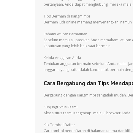
pertanyaan, Anda dapat menghubungi mereka melalui 
Tips Bermain di Kangmimpi
Bermain judi online memang menyenangkan, namun 
Pahami Aturan Permainan
Sebelum memulai, pastikan Anda memahami aturan 
keputusan yang lebih baik saat bermain.
Kelola Anggaran Anda
Tentukan anggaran bermain sebelum Anda mulai. Jan
anggaran yang baik adalah kunci untuk bermain deng
Cara Bergabung dan Tips Mendap
Bergabung dengan Kangmimpi sangatlah mudah. Beri
Kunjungi Situs Resmi
Akses situs resmi Kangmimpi melalui browser Anda.
Klik Tombol Daftar
Cari tombol pendaftaran di halaman utama dan klik 