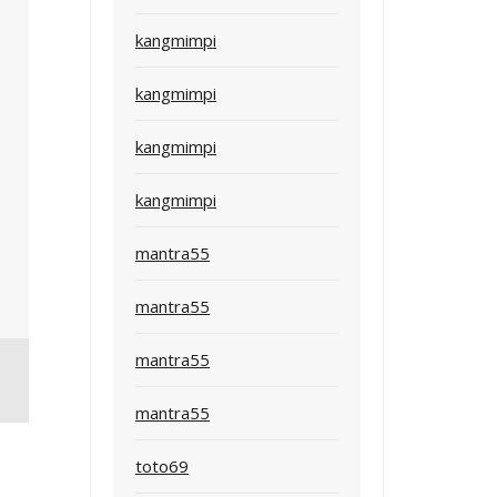
kangmimpi
kangmimpi
kangmimpi
kangmimpi
mantra55
mantra55
mantra55
mantra55
toto69