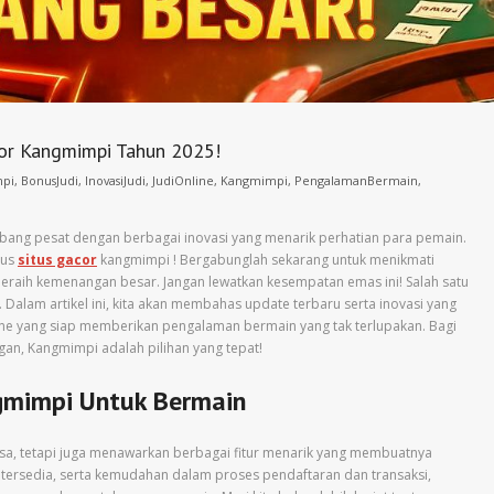
cor Kangmimpi Tahun 2025!
pi
,
BonusJudi
,
InovasiJudi
,
JudiOnline
,
Kangmimpi
,
PengalamanBermain
,
mbang pesat dengan berbagai inovasi yang menarik perhatian para pemain.
tus
situs gacor
kangmimpi ! Bergabunglah sekarang untuk menikmati
raih kemenangan besar. Jangan lewatkan kesempatan emas ini! Salah satu
Dalam artikel ini, kita akan membahas update terbaru serta inovasi yang
ine yang siap memberikan pengalaman bermain yang tak terlupakan. Bagi
n, Kangmimpi adalah pilihan yang tepat!
gmimpi Untuk Bermain
asa, tetapi juga menawarkan berbagai fitur menarik yang membuatnya
tersedia, serta kemudahan dalam proses pendaftaran dan transaksi,