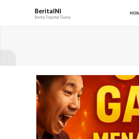
BeritaINI
HO
Berita Seputar Dunia