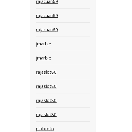
rajacuan69
rajacuan69
rajacuan69
jmarble
jmarble
rajaslot80
rajaslot80
rajaslot80
rajaslot80
pialatoto