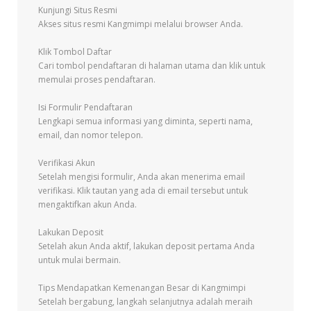
Kunjungi Situs Resmi
Akses situs resmi Kangmimpi melalui browser Anda.
Klik Tombol Daftar
Cari tombol pendaftaran di halaman utama dan klik untuk
memulai proses pendaftaran.
Isi Formulir Pendaftaran
Lengkapi semua informasi yang diminta, seperti nama,
email, dan nomor telepon.
Verifikasi Akun
Setelah mengisi formulir, Anda akan menerima email
verifikasi. Klik tautan yang ada di email tersebut untuk
mengaktifkan akun Anda.
Lakukan Deposit
Setelah akun Anda aktif, lakukan deposit pertama Anda
untuk mulai bermain.
Tips Mendapatkan Kemenangan Besar di Kangmimpi
Setelah bergabung, langkah selanjutnya adalah meraih