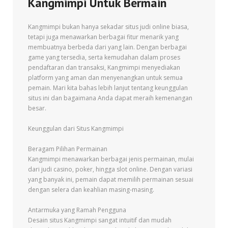
Kangmimpi Untuk Bermain
Kangmimpi bukan hanya sekadar situs judi online biasa,
tetapi juga menawarkan berbagai fitur menarik yang
membuatnya berbeda dari yang lain. Dengan berbagai
game yang tersedia, serta kemudahan dalam proses
pendaftaran dan transaksi, Kangmimpi menyediakan
platform yang aman dan menyenangkan untuk semua
pemain. Mari kita bahas lebih lanjut tentang keunggulan
situs ini dan bagaimana Anda dapat meraih kemenangan
besar.
Keunggulan dari Situs Kangmimpi
Beragam Pilihan Permainan
Kangmimpi menawarkan berbagai jenis permainan, mulai
dari judi casino, poker, hingga slot online. Dengan variasi
yang banyak ini, pemain dapat memilih permainan sesuai
dengan selera dan keahlian masing-masing.
Antarmuka yang Ramah Pengguna
Desain situs Kangmimpi sangat intuitif dan mudah