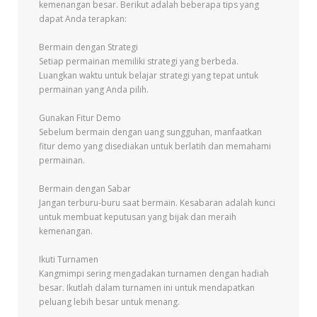
kemenangan besar. Berikut adalah beberapa tips yang
dapat Anda terapkan:
Bermain dengan Strategi
Setiap permainan memiliki strategi yang berbeda.
Luangkan waktu untuk belajar strategi yang tepat untuk
permainan yang Anda pilih.
Gunakan Fitur Demo
Sebelum bermain dengan uang sungguhan, manfaatkan
fitur demo yang disediakan untuk berlatih dan memahami
permainan.
Bermain dengan Sabar
Jangan terburu-buru saat bermain. Kesabaran adalah kunci
untuk membuat keputusan yang bijak dan meraih
kemenangan.
Ikuti Turnamen
Kangmimpi sering mengadakan turnamen dengan hadiah
besar. Ikutlah dalam turnamen ini untuk mendapatkan
peluang lebih besar untuk menang.