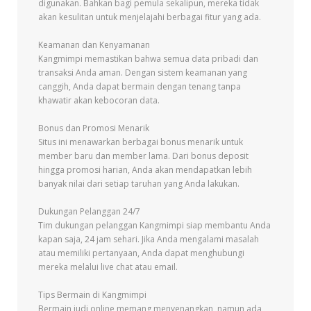
digunakan. Bahkan bagi pemula sekalipun, mereka tidak
akan kesulitan untuk menjelajahi berbagai fitur yang ada.
Keamanan dan Kenyamanan
Kangmimpi memastikan bahwa semua data pribadi dan
transaksi Anda aman. Dengan sistem keamanan yang
canggih, Anda dapat bermain dengan tenang tanpa
khawatir akan kebocoran data.
Bonus dan Promosi Menarik
Situs ini menawarkan berbagai bonus menarik untuk
member baru dan member lama. Dari bonus deposit
hingga promosi harian, Anda akan mendapatkan lebih
banyak nilai dari setiap taruhan yang Anda lakukan.
Dukungan Pelanggan 24/7
Tim dukungan pelanggan Kangmimpi siap membantu Anda
kapan saja, 24 jam sehari. Jika Anda mengalami masalah
atau memiliki pertanyaan, Anda dapat menghubungi
mereka melalui live chat atau email.
Tips Bermain di Kangmimpi
Bermain judi online memang menyenangkan, namun ada