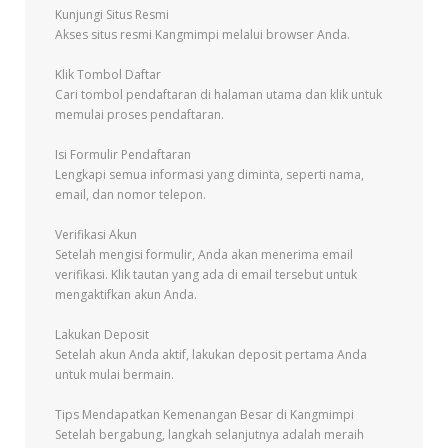
Kunjungi Situs Resmi
Akses situs resmi Kangmimpi melalui browser Anda.
Klik Tombol Daftar
Cari tombol pendaftaran di halaman utama dan klik untuk
memulai proses pendaftaran.
Isi Formulir Pendaftaran
Lengkapi semua informasi yang diminta, seperti nama,
email, dan nomor telepon.
Verifikasi Akun
Setelah mengisi formulir, Anda akan menerima email
verifikasi. Klik tautan yang ada di email tersebut untuk
mengaktifkan akun Anda.
Lakukan Deposit
Setelah akun Anda aktif, lakukan deposit pertama Anda
untuk mulai bermain.
Tips Mendapatkan Kemenangan Besar di Kangmimpi
Setelah bergabung, langkah selanjutnya adalah meraih